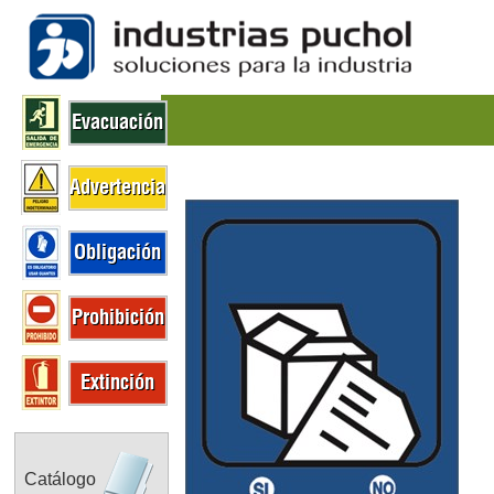
Evacuación
Advertencia
Obligación
Prohibición
Extinción
Catálogo